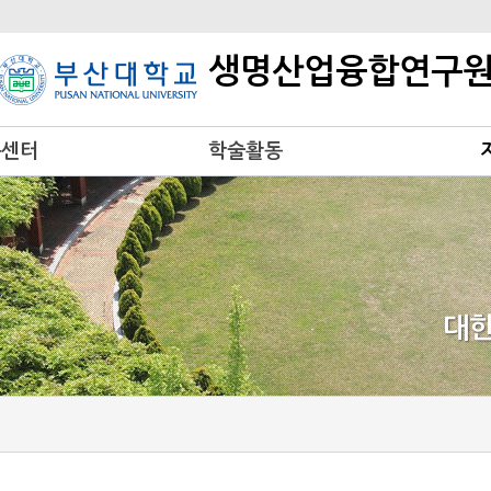
생명산업융합연구
구센터
학술활동
터
학술행사 안내
규정 및 세칙
각종 서식
대한
터
구센터
센터
센터