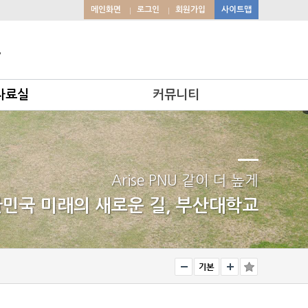
메인화면
로그인
회원가입
사이트맵
원
자료실
커뮤니티
공지사항
자유게시판
포토갤러리
Arise PNU 같이 더 높게
민국 미래의 새로운 길, 부산대학교