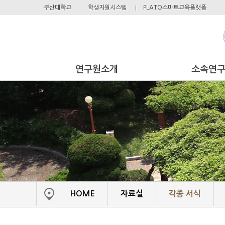
부산대학교
학생지원시스템
PLATO스마트교육플랫폼
연구원소개
소속연
원장인사말
생명자원개발연구센
설립목적 및 연혁
지역개발연구센터
조직도
선충연구센터
운영위원
의료소재기기연구센
소속 연구원
첨단애그테크융합연
오시는길
항노화소재개발연구
HOME
자료실
각종 서식
환경에너지기술연구