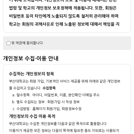
기 위해 노력합니다. 개인정보의 보호 및 사용에 대해서는 관련
법령 및 학교의 개인정보 보호정책에 적용됩니다. 또한, 회원은
비밀번호 등이 타인에게 노출되지 않도록 철저히 관리해야 하며
학교는 회원의 귀책사유로 인해 노출된 정보에 대해서 책임을 지
지 않습니다.
학교는 다음과 같은 경우에 법이 허용하는 범위 내에서 회원의 개
위 약관에 동의합니다
인정보를 제3자에게 제공할 수 있습니다.
- 수사기관이나 기타 정부기관으로부터 정보제공을 요청 받은 경우
개인정보 수집·이용 안내
- 회원의 법령 또는 약관의 위반을 포함하여 부정행위 학인등의 정보보호 업무
를 위해 필요한 경우
수집하는 개인정보의 항목
- 기타 법률에 의해 요규되는 경우
부산대학교는 회원 가입, 기본적인 서비스 제공을 위해 아래와 같은 개인정보
를 수집하고 있습니다.
수집항목
필수항목 : 아이디, 비밀번호, 이름, 본인확인 이메일 주소
별도 수집되는 정보 : 회원가입 시 작성 정보
수집방법 : 홈페이지 회원가입, 회원정보수정
개인정보의 수집·이용 목적
부산대학교는 수집한 개인정보를 다음과 같은 목적으로 활용합니다.
이용자가 제공한 모든 정보는 다음의 목적에 필요한 용도 이외로는 사용되지