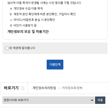
않으며 이용 목적이 변경될 시에는 사전 동의를 구할 것입니다.
개인정보 수집·이용 목적
제한적 본인 확인제에 따른 본인확인, 가입의사 확인
아이디/비밀번호 분실 시 본인확인
비인가 사용방지 등
개인정보의 보유 및 이용기간
부산대학교는 회원 가입일로부터 서비스를 제공하는 기간 동안에 한하여 이용
자의 개인정보를 보유 및 이용하게 됩니다.
위 약관에 동의합니다
회원 탈퇴를 요청하거나 개인정보의 수집 및 이용에 대한 동의를 철회하는 경
우, 수집 및 이용목적이 달성되거나 보유 및 이용기간이 종료한 경우 해당 개
인정보를 지체 없이 파기합니다. 다만, 다음의 정보에 대하여는 아래의 사유로
보존합니다.
보존항목 : 이용자가 작성했던 게시글(작성자 아이디, 성명, 이메일주소)
보존근거 : 공공기록물 관리에 관한 법령, 민원사무처리에 관한 법령 등
- 2년간 미 사용 시 홈페이지 로그인 계정을 삭제 합니다.
바로가기
개인정보처리방침
저작권보호정책
- 게시글 등은 회원탈퇴하시기 전 본인이 직접 삭제하셔야 합니다.
기타 관계법령의 규정에 의하여 보존할 필요가 있는 경우 관계법령에서
정한 일정한 기간 동안 회원정보를 보관합니다.
이메일무단수집거부
동의 거부 권리알림